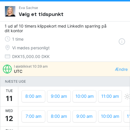
Eva Sachse
Vælg et tidspunkt
1 ud af 10 timers klippekort med LinkedIn sparring på
dit kontor
1
time
Vi mødes personligt
DKK15,000.00 DKK
I øjeblikket
10:39 am
Ændre
UTC
NÆSTE UGE
TUE
8:00 am
9:00 am
10:00 am
11:00 am
11
WED
7:00 am
8:00 am
9:00 am
10:00 am
1
12