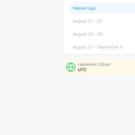
Næste Uge
August 17
-
23
August 24
-
30
August 31
-
September 6
Se Flere Tider
I øjeblikket
2:39 pm
UTC