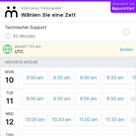
Unterstützt von
Appointlet
Interviews "miteinander"
Wählen Sie eine Zeit
Technischer Support
30
Minuten
aktuell
7:53 am
ändern
UTC
NÄCHSTE WOCHE
MON
8:00 am
8:30 am
9:00 am
9:30 am
1
10
TUE
8:00 am
8:30 am
9:00 am
9:30 am
11
WED
10:00 am
10:30 am
11:00 am
11:30 am
12
THU