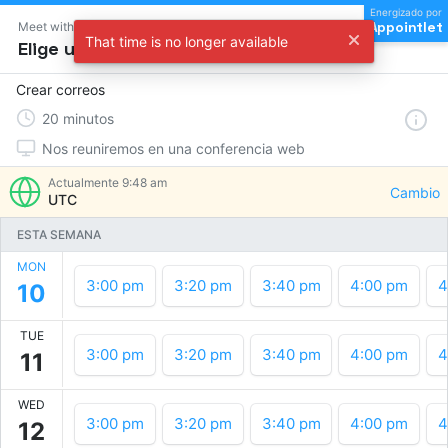
Energizado por
Appointlet
Meet with Iris Montaño
That time is no longer available
Elige una hora
Crear correos
20
minutos
Nos reuniremos en una conferencia web
Actualmente
9:48 am
Cambio
UTC
ESTA SEMANA
MON
3:00 pm
3:20 pm
3:40 pm
4:00 pm
4
10
TUE
3:00 pm
3:20 pm
3:40 pm
4:00 pm
4
11
WED
3:00 pm
3:20 pm
3:40 pm
4:00 pm
4
12