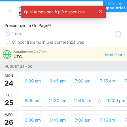
Offerto da
Appointlet
Meet with On Page
Quel tempo non è più disponibile
Scegli un orario
Presentazione On Page®
1
ora
Ci incontreremo in una conferenza web
Attualmente
2:47 pm
Modificare
UTC
AUGUST 24
-
30
MON
6:30 am
6:45 am
7:00 am
7:15 am
7
24
TUE
8:00 am
11:30 am
11:45 am
12:00 pm
25
WED
6:30 am
6:45 am
7:00 am
7:15 am
7
26