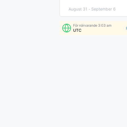
August 31
-
September 6
September 7
-
13
För närvarande
3:03 am
UTC
Fler Gånger