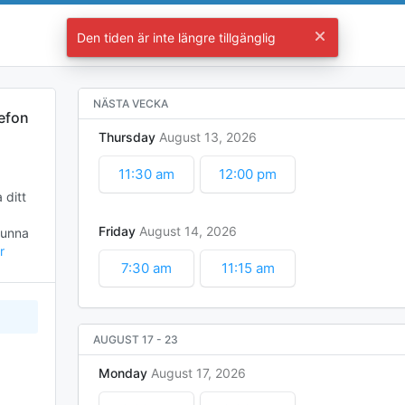
Möte med Niklas Påhlsson
Den tiden är inte längre tillgänglig
Välj en tid
NÄSTA VECKA
lefon
Thursday
August
13
2026
11:30 am
12:00 pm
ditt 
Friday
August
14
2026
unna 
r
7:30 am
11:15 am
AUGUST 17
-
23
Monday
August
17
2026