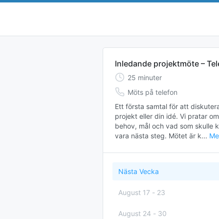
Inledande projektmöte – Te
25
minuter
Möts på telefon
Ett första samtal för att diskutera 
projekt eller din idé. Vi pratar om 
behov, mål och vad som skulle k
vara nästa steg. Mötet är k...
Me
Nästa Vecka
August 17
-
23
August 24
-
30