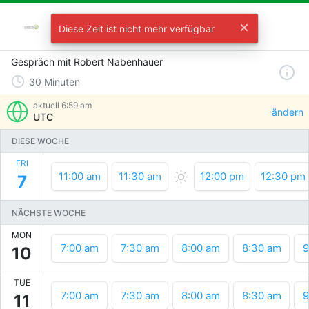
Termin mit Robert Nabenhauer
Diese Zeit ist nicht mehr verfügbar
Wählen Sie eine Zeit
Gespräch mit Robert Nabenhauer
30
Minuten
aktuell
6:59 am
ändern
UTC
DIESE WOCHE
FRI
11:00 am
11:30 am
12:00 pm
12:30 pm
7
NÄCHSTE WOCHE
MON
7:00 am
7:30 am
8:00 am
8:30 am
9
10
TUE
7:00 am
7:30 am
8:00 am
8:30 am
9
11