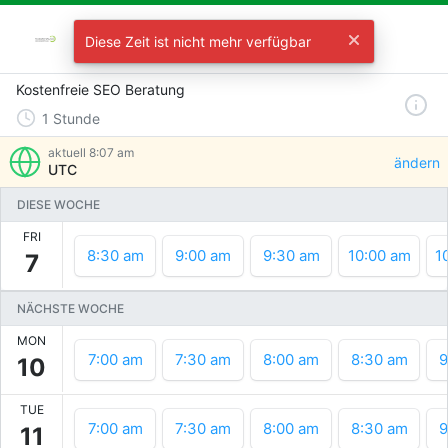
Termin mit Robert Nabenhauer
Diese Zeit ist nicht mehr verfügbar
Wählen Sie eine Zeit
Kostenfreie SEO Beratung
1
Stunde
aktuell
8:07 am
ändern
UTC
DIESE WOCHE
FRI
8:30 am
9:00 am
9:30 am
10:00 am
1
7
NÄCHSTE WOCHE
MON
7:00 am
7:30 am
8:00 am
8:30 am
9
10
TUE
7:00 am
7:30 am
8:00 am
8:30 am
9
11