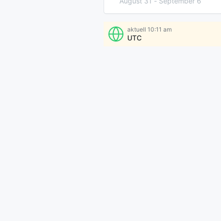
August 31
-
September 6
September 7
-
13
aktuell
10:11 am
UTC
Mehr Uhrzeiten